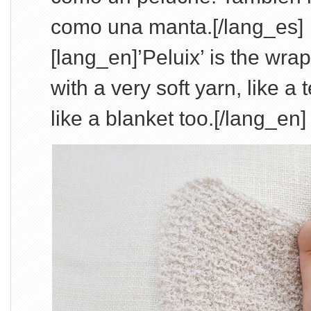
como una manta.[/lang_es]
[lang_en]’Peluix’ is the wra
with a very soft yarn, like a 
like a blanket too.[/lang_en]