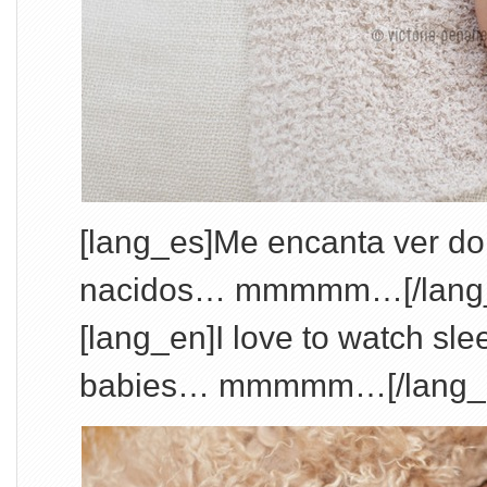
[lang_es]Me encanta ver dor
nacidos… mmmmm…[/lang
[lang_en]I love to watch sl
babies… mmmmm…[/lang_