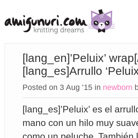
[lang_en]’Peluix’ wrap
[lang_es]Arrullo ‘Pelui
Posted on 3 Aug ’15
in
newborn
[lang_es]’Peluix’ es el arrul
mano con un hilo muy suave
como un peluche. También lo