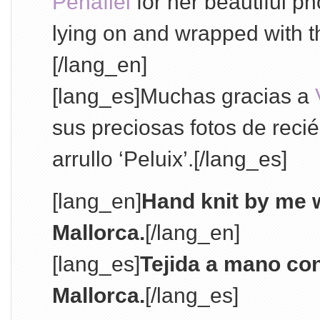
Peñafiel
for her beautiful p
lying on and wrapped with th
[/lang_en]
[lang_es]Muchas gracias a
sus preciosas fotos de reci
arrullo ‘Peluix’.[/lang_es]
[lang_en]
Hand knit by me w
Mallorca.
[/lang_en]
[lang_es]
Tejida a mano co
Mallorca.
[/lang_es]