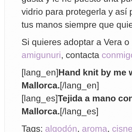
vidrio para protegerla y así
tus manos siempre que quie
Si quieres adoptar a Vera o
amigunuri
, contacta
conmig
[lang_en]
Hand knit by me w
Mallorca.
[/lang_en]
[lang_es]
Tejida a mano co
Mallorca.
[/lang_es]
Tags:
algodón
,
aroma
,
cisn