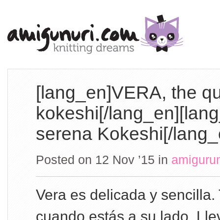
[lang_en]VERA, the qu
kokeshi[/lang_en][lan
serena Kokeshi[/lang_
Posted on 12 Nov ’15
in
amiguru
Vera es delicada y sencilla.
cuando estás a su lado. Lle