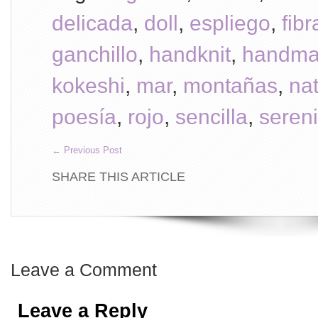
delicada
,
doll
,
espliego
,
fib
ganchillo
,
handknit
,
handm
kokeshi
,
mar
,
montañas
,
nat
poesía
,
rojo
,
sencilla
,
seren
←
Previous Post
SHARE THIS ARTICLE
Leave a Comment
Leave a Reply