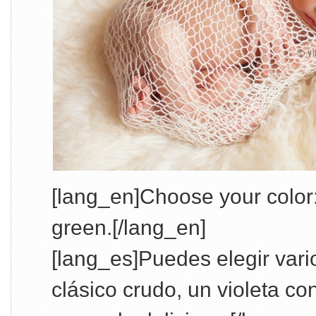
[lang_en]Choose your color:
green.[/lang_en]
[lang_es]Puedes elegir vario
clásico crudo, un violeta c