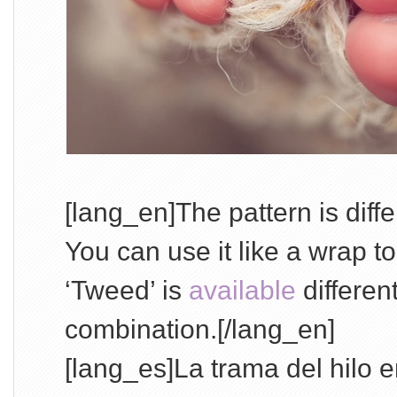
[lang_en]The pattern is diff
You can use it like a wrap to
‘Tweed’ is
available
differen
combination.[/lang_en]
[lang_es]La trama del hilo 