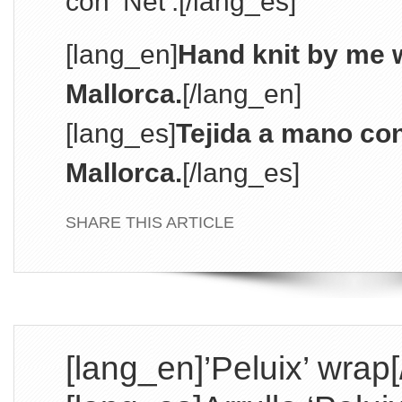
con ‘Net’.[/lang_es]
[lang_en]
Hand knit by me w
Mallorca.
[/lang_en]
[lang_es]
Tejida a mano co
Mallorca.
[/lang_es]
SHARE THIS ARTICLE
[lang_en]’Peluix’ wrap