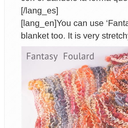
[/lang_es]
[lang_en]You can use ‘Fanta
blanket too. It is very stretc