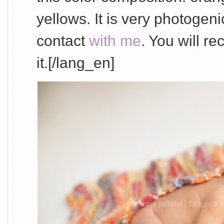
yellows. It is very photogenic
contact
with me
. You will re
it.[/lang_en]