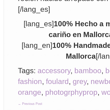
[/lang_es]
[lang_es]
100% Hecho a m
cariño en Mallorc
[lang_en]
100% Handmade w
Mallorca
[/la
Tags:
accessory
,
bamboo
,
b
fashion
,
foulard
,
grey
,
newb
orange
,
photogrphyprop
,
wo
←
Previous Post