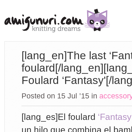
[lang_en]The last ‘Fan
foulard[/lang_en][lang
Foulard ‘Fantasy'[/lan
Posted on 15 Jul ’15
in
accessor
[lang_es]El foulard
‘Fantasy
un hilo que combina el bamb