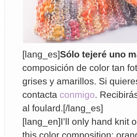
[lang_es]
Sólo tejeré uno 
composición de color tan fo
grises y amarillos. Si quier
contacta
conmigo
. Recibirá
al foulard.[/lang_es]
[lang_en]I’ll only hand knit
this color composition: ora