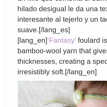
hilado desigual le da una t
interesante al tejerlo y un t
suave.[/lang_es]
[lang_en]
‘Fantasy’
foulard is
bamboo-wool yarn that give
thicknesses, creating a speci
irresistibly soft.[/lang_en]